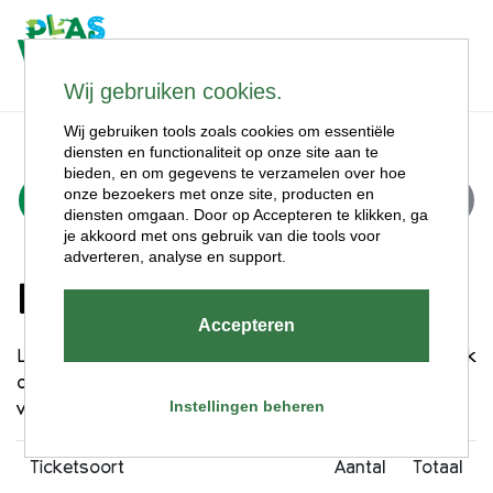
Wij gebruiken cookies.
Wij gebruiken tools zoals cookies om essentiële
diensten en functionaliteit op onze site aan te
bieden, en om gegevens te verzamelen over hoe
huidige stap:
onze bezoekers met onze site, producten en
1
2
3
diensten omgaan. Door op Accepteren te klikken, ga
je akkoord met ons gebruik van die tools voor
adverteren, analyse en support.
Kies jouw entreetickets
Accepteren
Leuk dat je bij Plaswijckpark wilt komen ravotten! Maak
onderstaand een keuze uit het aantal tickets en ga
Instellingen beheren
vervolgens naar de volgende pagina.
Ticketsoort
Aantal
Totaal